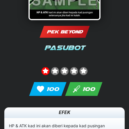
PEK BEYOND
PasuBot
100
100
EFEK
HP & ATK kad ini akan diberi kepada kad pusingan