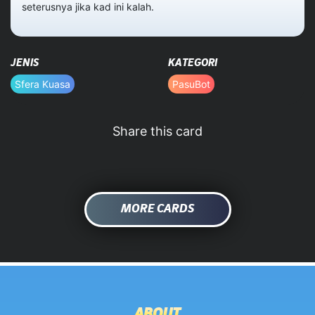
seterusnya jika kad ini kalah.
HOME
JENIS
KATEGORI
DATABASE
Sfera Kuasa
PasuBot
Share this card
MORE CARDS
ABOUT