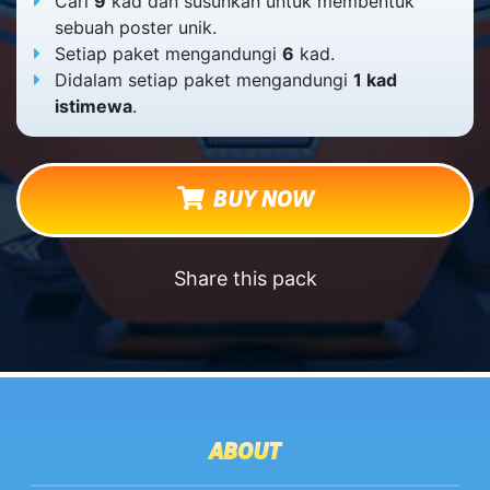
Cari
9
kad dan susunkan untuk membentuk
sebuah poster unik.
Setiap paket mengandungi
6
kad.
Didalam setiap paket mengandungi
1 kad
istimewa
.
BUY NOW
Share this pack
ABOUT